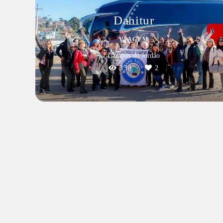
Danitur
VIAGEM
Campos do Jordão
338
2