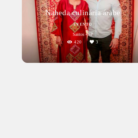
Naheda culinária árabe
EVENTO
Santos - SP
420
3