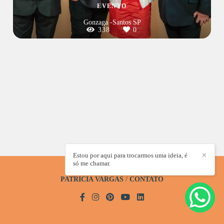
EVENTO
Gonzaga -Santos SP
338
0
Estou por aqui para trocarmos uma ideia, é
✕
só me chamar.
PATRICIA VARGAS
/
CONTATO