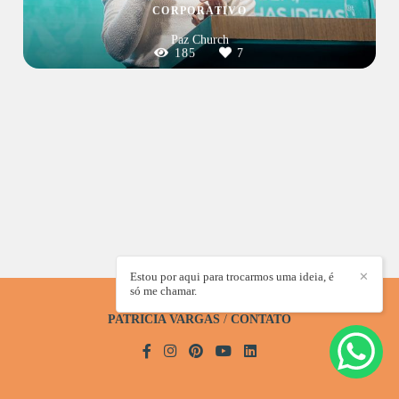
CORPORATIVO
Paz Church
185
7
Estou por aqui para trocarmos uma ideia, é
✕
só me chamar.
PATRICIA VARGAS
/
CONTATO