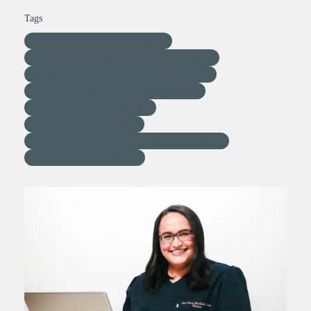
Tags
Retrato corporativos para médicos
fotografia corporativa para instagram médicos
ensaio fotográfico para profissionais da saúde
imagem profissional para branding pessoal
fotografia médica profissional
foto de perfil para médicos
importância da imagem profissional na medicina
retrato médico humanizado