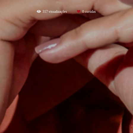
317
visualizações
0
curtidas