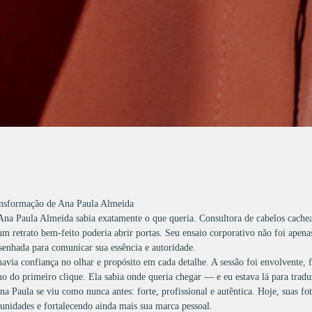
nsformação de Ana Paula Almeida
Ana Paula Almeida sabia exatamente o que queria. Consultora de cabelos cachea
 retrato bem-feito poderia abrir portas. Seu ensaio corporativo não foi apena
enhada para comunicar sua essência e autoridade.
via confiança no olhar e propósito em cada detalhe. A sessão foi envolvente, f
mo do primeiro clique. Ela sabia onde queria chegar — e eu estava lá para trad
a Paula se viu como nunca antes: forte, profissional e autêntica. Hoje, suas fo
unidades e fortalecendo ainda mais sua marca pessoal.