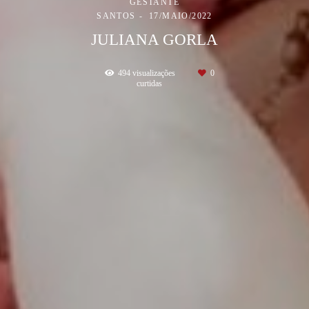
GESTANTE
SANTOS
17/MAIO/2022
JULIANA GORLA
494
visualizações
0
curtidas