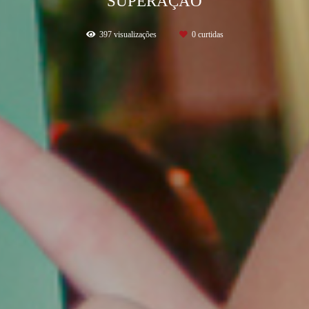
SUPERAÇÃO
397
visualizações
0
curtidas