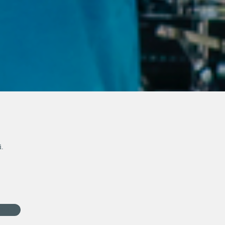
i.
sional