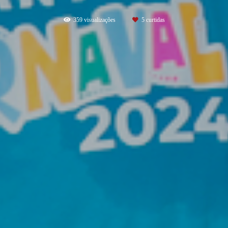
359
visualizações
5
curtidas