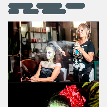
ensaiotematico
baixada santista
aniversário
festa
diversão
fotos no papel