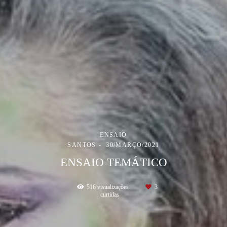
ENSAIO
SANTOS
30/MARÇO/2021
ENSAIO TEMÁTICO
516
visualizações
3
curtidas