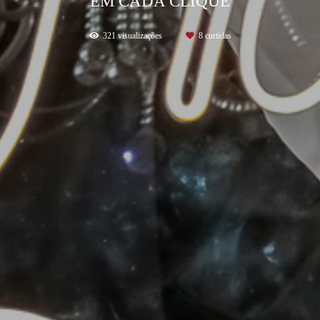
EM CADA CLIQUE
321
visualizações
8
curtidas