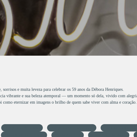
 sorrisos e muita leveza para celebrar os 59 anos da Débora Henriques.
ência vibrante e sua beleza atemporal — um momento só dela, vivido com alegria
foi como eternizar em imagens o brilho de quem sabe viver com alma e coração.
Fotografia Feminina
Fotógrafa de Aniversário
Patricia Vargas fot
Anivesrario com Estilo
59 anos de Luz
Fotos que Encantam