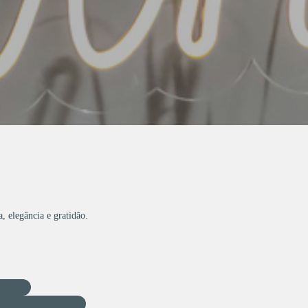
, elegância e gratidão.
ografia
Ensaio com Emoção