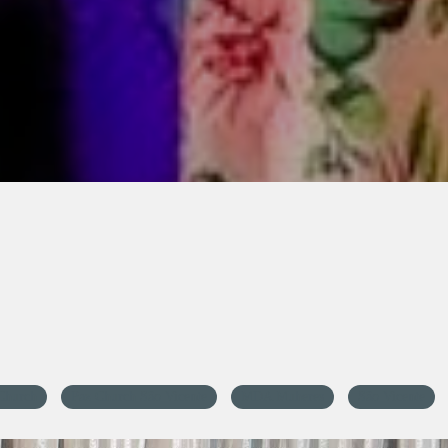
Church
Paz Church São Vicente
MDA Muheres
São Vicente