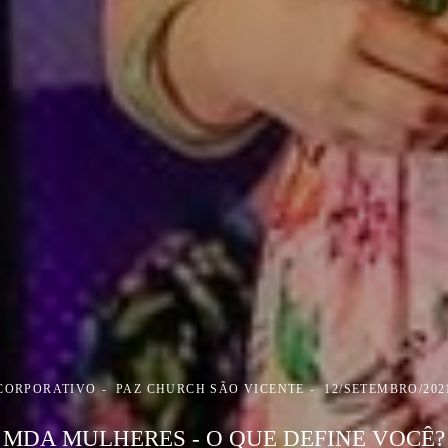
CORPORATIVO
PAZ CHURCH SÃO VICENTE
12/SETEMBRO/202
MDA MULHERES - O QUE DEFINE VOCÊ?