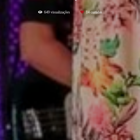
649
visualizações
14
curtidas