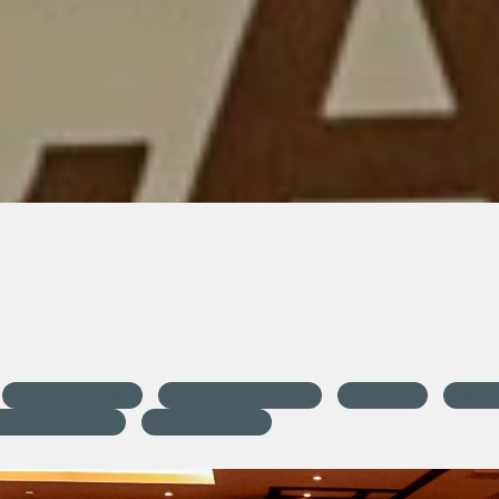
evento corporativo
Patricia Vargas Oficial
causa wine
vinhos
Marcelo Laticinios
Débora Henrique