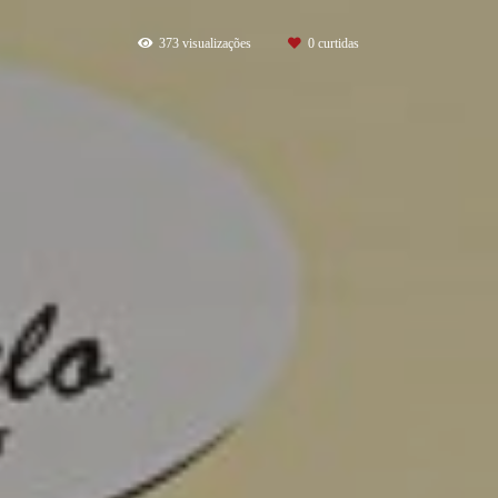
373
visualizações
0
curtidas