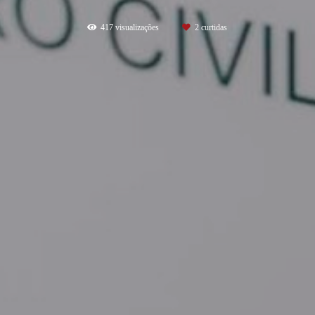
417
visualizações
2
curtidas