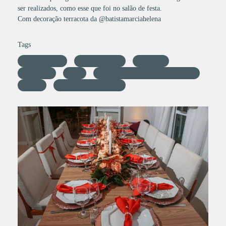
ser realizados, como esse que foi no salão de festa.
Com decoração terracota da @batistamarciahelena
Tags
mini wedding
patricia vargas
fotógrafa
decoração
terra
decoração mini wedding terracota
Santos
fotógrafo profissional