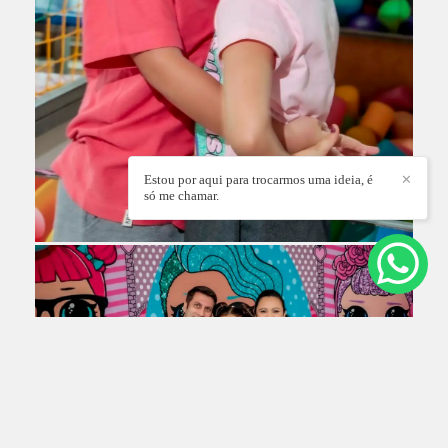
Estou por aqui para trocarmos uma ideia, é
✕
só me chamar.